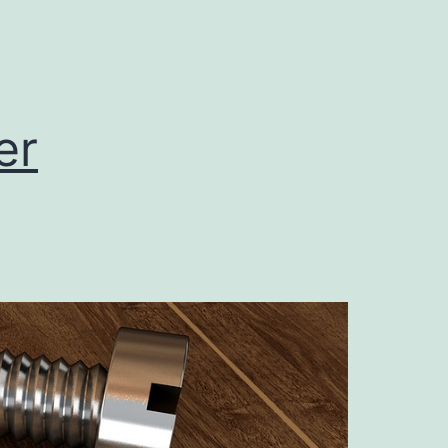
eben
er