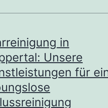
rreinigung in
pertal: Unsere
nstleistungen für ei
bungslose
lussreinigung