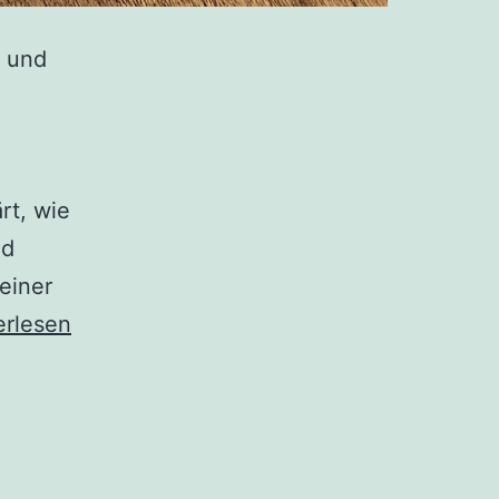
n und
rt, wie
nd
einer
kronen:
erlesen
üsselelemente
technik