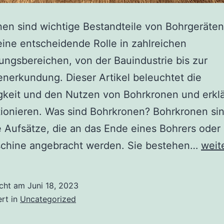
en sind wichtige Bestandteile von Bohrgeräte
eine entscheidende Rolle in zahlreichen
gsbereichen, von der Bauindustrie bis zur
enerkundung. Dieser Artikel beleuchtet die
igkeit und den Nutzen von Bohrkronen und erklä
tionieren. Was sind Bohrkronen? Bohrkronen si
e Aufsätze, die an das Ende eines Bohrers oder 
Bohr
chine angebracht werden. Sie bestehen…
weit
Schl
in
icht am
Juni 18, 2023
der
ert in
Uncategorized
Bohr