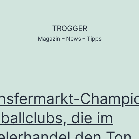
TROGGER
Magazin – News – Tipps
nsfermarkt-Champi
ballclubs, die im
elerhandel den Ton