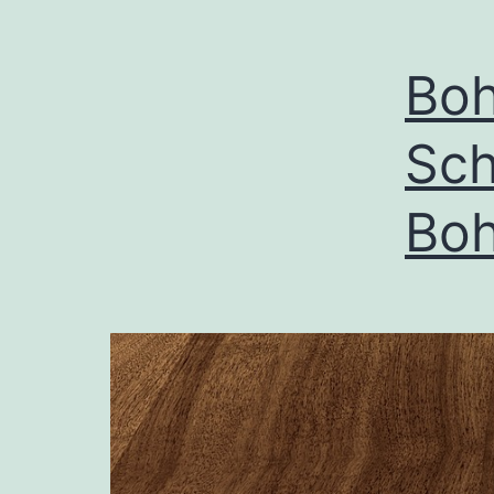
Boh
Sch
Boh