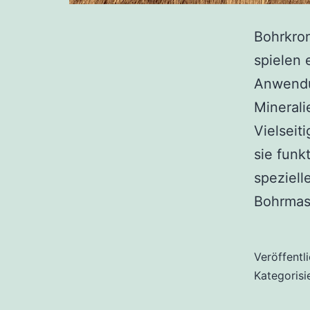
Bohrkron
spielen 
Anwendun
Minerali
Vielseit
sie funk
speziell
Bohrmas
Veröffentl
Kategorisi