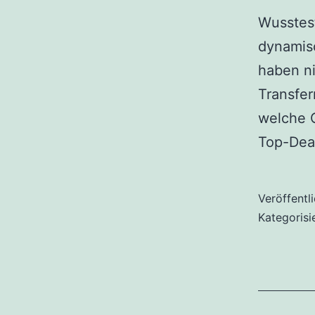
Wusstest
dynamisc
haben ni
Transfe
welche C
Top-Deal
Veröffentl
Kategorisi