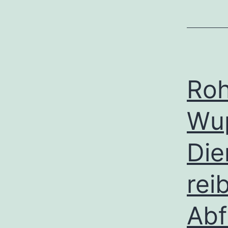
Roh
Wup
Die
rei
Abf