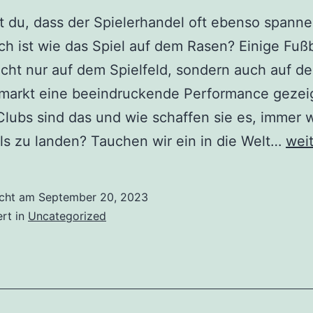
 du, dass der Spielerhandel oft ebenso spann
h ist wie das Spiel auf dem Rasen? Einige Fußb
cht nur auf dem Spielfeld, sondern auch auf d
rmarkt eine beeindruckende Performance gezei
lubs sind das und wie schaffen sie es, immer 
Tran
s zu landen? Tauchen wir ein in die Welt…
wei
Cha
Fußb
icht am
September 20, 2023
die
ert in
Uncategorized
im
Spie
den
Ton