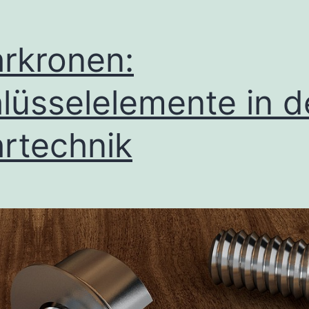
ang
rkronen:
lüsselelemente in d
rtechnik